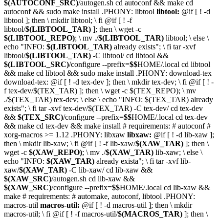
$(AUTOCONF_SRC)
/autogen.sh
cd autoconf && make
cd
autoconf && sudo make install
.PHONY:
libtool
libtool:
@
if [ ! -d
libtool ]; then
\
mkdir libtool;
\
fi
@if [ ! -f
libtool/
$(LIBTOOL_TAR)
]; then
\
wget -c
$(LIBTOOL_REPO)
;
\
mv ./
$(LIBTOOL_TAR)
libtool;
\
else
\
echo "INFO:
$(LIBTOOL_TAR)
already exists";
\
fi
tar -xvf
libtool/
$(LIBTOOL_TAR)
-C libtool/
cd libtool &&
$(LIBTOOL_SRC)
/configure --prefix=
$$
HOME/.local
cd libtool
&& make
cd libtool && sudo make install
.PHONY:
download-tex
download-tex:
@if [ ! -d tex-dev ]; then \ mkdir tex-dev; \ fi @if [ ! -
f tex-dev/
$(TEX_TAR)
]; then \ wget -c
$(TEX_REPO)
; \ mv
./
$(TEX_TAR)
tex-dev; \ else \ echo "INFO:
$(TEX_TAR)
already
exists"; \ fi tar -xvf tex-dev/
$(TEX_TAR)
-C tex-dev/
cd tex-dev
&&
$(TEX_SRC)
/configure --prefix=
$$
HOME/.local
cd tex-dev
&& make cd tex-dev && make install
# requirements:
# autoconf
#
xorg-macros >= 1.12
.PHONY:
libxaw
libxaw:
@
if [ ! -d lib-xaw ];
then
\
mkdir lib-xaw;
\
fi
@
if [ ! -f lib-xaw/
$(XAW_TAR)
]; then
\
wget -c
$(XAW_REPO)
;
\
mv ./
$(XAW_TAR)
lib-xaw;
\
else
\
echo "INFO:
$(XAW_TAR)
already exista";
\
fi
tar -xvf lib-
xaw/
$(XAW_TAR)
-C lib-xaw/
cd lib-xaw &&
$(XAW_SRC)
/autogen.sh
cd lib-xaw &&
$(XAW_SRC)
/configure --prefix=
$$
HOME/.local
cd lib-xaw &&
make
# requirements:
# automake, autoconf, libtool
.PHONY:
macros-util
macros-util:
@
if [ ! -d macros-util ]; then
\
mkdir
macros-util;
\
fi
@
if [ ! -f macros-util/
$(MACROS_TAR)
]; then
\