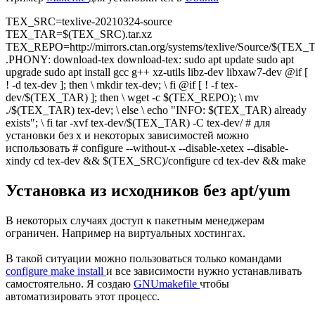
TEX_SRC
=texlive-20210324-source
TEX_TAR
=
$(TEX_SRC)
.tar.xz
TEX_REPO
=http://mirrors.ctan.org/systems/texlive/Source/
$(TEX_
.PHONY:
download-tex
download-tex:
sudo apt update sudo apt
upgrade sudo apt install gcc g++ xz-utils libz-dev libxaw7-dev @if [
! -d tex-dev ]; then \ mkdir tex-dev; \ fi @if [ ! -f tex-
dev/
$(TEX_TAR)
]; then \ wget -c
$(TEX_REPO)
; \ mv
./
$(TEX_TAR)
tex-dev; \ else \ echo "INFO:
$(TEX_TAR)
already
exists"; \ fi tar -xvf tex-dev/
$(TEX_TAR)
-C tex-dev/ # для
установки без x и некоторых зависимостей можно
использовать # configure --without-x --disable-xetex --disable-
xindy cd tex-dev &&
$(TEX_SRC)
/configure cd tex-dev && make
Установка из исходников без apt/yum
В некоторых случаях доступ к пакетным менеджерам
ограничен. Например на виртуальных хостингах.
В такой ситуации можно пользоваться только командами
configure make install
и все зависимости нужно устанавливать
самостоятельно. Я создаю
GNUmakefile
чтобы
автоматизировать этот процесс.