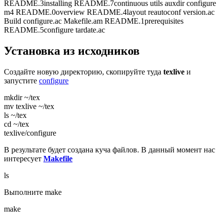
README.3installing README.7continuous utils auxdir configure
m4 README.0overview README.4layout reautoconf version.ac
Build configure.ac Makefile.am README.1prerequisites
README.5configure tardate.ac
Установка из исходников
Создайте новую директорию, скопируйте туда
texlive
и
запустите
configure
mkdir ~/tex
mv texlive ~/tex
ls ~/tex
cd ~/tex
texlive/configure
В результате будет создана куча файлов. В данный момент нас
интересует
Makefile
ls
Выполните make
make