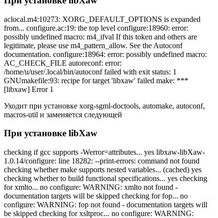
При установке libXaw
aclocal.m4:10273: XORG_DEFAULT_OPTIONS is expanded
from... configure.ac:19: the top level configure:18960: error:
possibly undefined macro: m4_ifval If this token and others are
legitimate, please use m4_pattern_allow. See the Autoconf
documentation. configure:18964: error: possibly undefined macro:
AC_CHECK_FILE autoreconf: error:
/home/u/user/.local/bin/autoconf failed with exit status: 1
GNUmakefile:93: recipe for target 'libxaw' failed make: ***
[libxaw] Error 1
Уходит при установке xorg-sgml-doctools, automake, autoconf,
macros-util и заменяется следующей
При установке libXaw
checking if gcc supports -Werror=attributes... yes libxaw-libXaw-
1.0.14/configure: line 18282: --print-errors: command not found
checking whether make supports nested variables... (cached) yes
checking whether to build functional specifications... yes checking
for xmlto... no configure: WARNING: xmlto not found -
documentation targets will be skipped checking for fop... no
configure: WARNING: fop not found - documentation targets will
be skipped checking for xsltproc... no configure: WARNING: