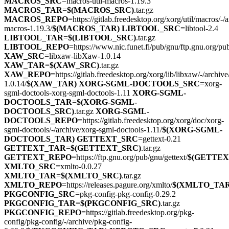
MACROS_SRC
=macros-util-macros-1.19.3
MACROS_TAR
=
$(MACROS_SRC)
.tar.gz
MACROS_REPO
=https://gitlab.freedesktop.org/xorg/util/macros/-/a
macros-1.19.3/
$(MACROS_TAR)
LIBTOOL_SRC
=libtool-2.4
LIBTOOL_TAR
=
$(LIBTOOL_SRC)
.tar.gz
LIBTOOL_REPO
=https://www.nic.funet.fi/pub/gnu/ftp.gnu.org/pub
XAW_SRC
=libxaw-libXaw-1.0.14
XAW_TAR
=
$(XAW_SRC)
.tar.gz
XAW_REPO
=https://gitlab.freedesktop.org/xorg/lib/libxaw/-/archiv
1.0.14/
$(XAW_TAR)
XORG-SGML-DOCTOOLS_SRC
=xorg-
sgml-doctools-xorg-sgml-doctools-1.11
XORG-SGML-
DOCTOOLS_TAR
=
$(XORG-SGML-
DOCTOOLS_SRC)
.tar.gz
XORG-SGML-
DOCTOOLS_REPO
=https://gitlab.freedesktop.org/xorg/doc/xorg-
sgml-doctools/-/archive/xorg-sgml-doctools-1.11/
$(XORG-SGML-
DOCTOOLS_TAR)
GETTEXT_SRC
=gettext-0.21
GETTEXT_TAR
=
$(GETTEXT_SRC)
.tar.gz
GETTEXT_REPO
=https://ftp.gnu.org/pub/gnu/gettext/
$(GETTEX
XMLTO_SRC
=xmlto-0.0.27
XMLTO_TAR
=
$(XMLTO_SRC)
.tar.gz
XMLTO_REPO
=https://releases.pagure.org/xmlto/
$(XMLTO_TAR
PKGCONFIG_SRC
=pkg-config-pkg-config-0.29.2
PKGCONFIG_TAR
=
$(PKGCONFIG_SRC)
.tar.gz
PKGCONFIG_REPO
=https://gitlab.freedesktop.org/pkg-
config/pkg-config/-/archive/pkg-config-