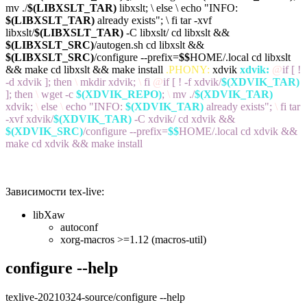
mv ./
$(LIBXSLT_TAR)
libxslt;
\
else
\
echo "INFO:
$(LIBXSLT_TAR)
already exists";
\
fi
tar -xvf
libxslt/
$(LIBXSLT_TAR)
-C libxslt/
cd libxslt &&
$(LIBXSLT_SRC)
/autogen.sh
cd libxslt &&
$(LIBXSLT_SRC)
/configure --prefix=
$$
HOME/.local
cd libxslt
&& make
cd libxslt && make install
.PHONY:
xdvik
xdvik:
@
if [ !
-d xdvik ]; then
\
mkdir xdvik;
\
fi
@
if [ ! -f xdvik/
$(XDVIK_TAR)
]; then
\
wget -c
$(XDVIK_REPO)
;
\
mv ./
$(XDVIK_TAR)
xdvik;
\
else
\
echo "INFO:
$(XDVIK_TAR)
already exists";
\
fi
tar
-xvf xdvik/
$(XDVIK_TAR)
-C xdvik/
cd xdvik &&
$(XDVIK_SRC)
/configure --prefix=
$$
HOME/.local
cd xdvik &&
make
cd xdvik && make install
Зависимости tex-live:
libXaw
autoconf
xorg-macros >=1.12 (macros-util)
configure --help
texlive-20210324-source/configure --help