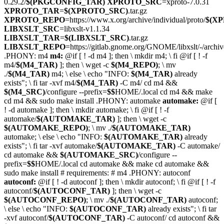
0.29.2/
$(PKGCONFIG_TAR)
XPROTO_SRC
=xproto-7.0.31
XPROTO_TAR
=
$(XPROTO_SRC)
.tar.gz
XPROTO_REPO
=https://www.x.org/archive/individual/proto/
$(X
LIBXSLT_SRC
=libxslt-v1.1.34
LIBXSLT_TAR
=
$(LIBXSLT_SRC)
.tar.gz
LIBXSLT_REPO
=https://gitlab.gnome.org/GNOME/libxslt/-/archiv
.PHONY:
m4
m4:
@
if [ ! -d m4 ]; then
\
mkdir m4;
\
fi
@
if [ ! -f
m4/
$(M4_TAR)
]; then
\
wget -c
$(M4_REPO)
;
\
mv
./
$(M4_TAR)
m4;
\
else
\
echo "INFO:
$(M4_TAR)
already
exists";
\
fi
tar -xvf m4/
$(M4_TAR)
-C m4/
cd m4 &&
$(M4_SRC)
/configure --prefix=
$$
HOME/.local
cd m4 && make
cd m4 && sudo make install
.PHONY:
automake
automake:
@
if [
! -d automake ]; then
\
mkdir automake;
\
fi
@
if [ ! -f
automake/
$(AUTOMAKE_TAR)
]; then
\
wget -c
$(AUTOMAKE_REPO)
;
\
mv ./
$(AUTOMAKE_TAR)
automake;
\
else
\
echo "INFO:
$(AUTOMAKE_TAR)
already
exists";
\
fi
tar -xvf automake/
$(AUTOMAKE_TAR)
-C automake/
cd automake &&
$(AUTOMAKE_SRC)
/configure --
prefix=
$$
HOME/.local
cd automake && make
cd automake &&
sudo make install
# requirements:
# m4
.PHONY:
autoconf
autoconf:
@
if [ ! -d autoconf ]; then
\
mkdir autoconf;
\
fi
@
if [ ! -f
autoconf/
$(AUTOCONF_TAR)
]; then
\
wget -c
$(AUTOCONF_REPO)
;
\
mv ./
$(AUTOCONF_TAR)
autoconf;
\
else
\
echo "INFO:
$(AUTOCONF_TAR)
already exists";
\
fi
tar
-xvf autoconf/
$(AUTOCONF_TAR)
-C autoconf/
cd autoconf &&