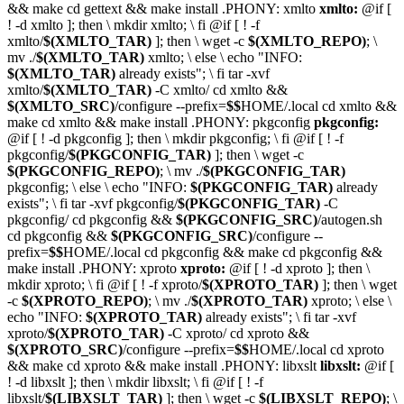
&& make
cd gettext && make install
.PHONY:
xmlto
xmlto:
@
if [
! -d xmlto ]; then
\
mkdir xmlto;
\
fi
@
if [ ! -f
xmlto/
$(XMLTO_TAR)
]; then
\
wget -c
$(XMLTO_REPO)
;
\
mv ./
$(XMLTO_TAR)
xmlto;
\
else
\
echo "INFO:
$(XMLTO_TAR)
already exists";
\
fi
tar -xvf
xmlto/
$(XMLTO_TAR)
-C xmlto/
cd xmlto &&
$(XMLTO_SRC)
/configure --prefix=
$$
HOME/.local
cd xmlto &&
make
cd xmlto && make install
.PHONY:
pkgconfig
pkgconfig:
@
if [ ! -d pkgconfig ]; then
\
mkdir pkgconfig;
\
fi
@
if [ ! -f
pkgconfig/
$(PKGCONFIG_TAR)
]; then
\
wget -c
$(PKGCONFIG_REPO)
;
\
mv ./
$(PKGCONFIG_TAR)
pkgconfig;
\
else
\
echo "INFO:
$(PKGCONFIG_TAR)
already
exists";
\
fi
tar -xvf pkgconfig/
$(PKGCONFIG_TAR)
-C
pkgconfig/
cd pkgconfig &&
$(PKGCONFIG_SRC)
/autogen.sh
cd pkgconfig &&
$(PKGCONFIG_SRC)
/configure --
prefix=
$$
HOME/.local
cd pkgconfig && make
cd pkgconfig &&
make install
.PHONY:
xproto
xproto:
@
if [ ! -d xproto ]; then
\
mkdir xproto;
\
fi
@
if [ ! -f xproto/
$(XPROTO_TAR)
]; then
\
wget
-c
$(XPROTO_REPO)
;
\
mv ./
$(XPROTO_TAR)
xproto;
\
else
\
echo "INFO:
$(XPROTO_TAR)
already exists";
\
fi
tar -xvf
xproto/
$(XPROTO_TAR)
-C xproto/
cd xproto &&
$(XPROTO_SRC)
/configure --prefix=
$$
HOME/.local
cd xproto
&& make
cd xproto && make install
.PHONY:
libxslt
libxslt:
@
if [
! -d libxslt ]; then
\
mkdir libxslt;
\
fi
@
if [ ! -f
libxslt/
$(LIBXSLT_TAR)
]; then
\
wget -c
$(LIBXSLT_REPO)
;
\