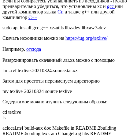
Если вы собираетесь устанавливать из исходников - нужно
предварительно убедиться, что установлены xz и
gcc
или
другой компилятор языка
Си
а также g++ или другой
компилятор
C++
sudo apt install gcc g++ xz-utils libz-dev libxaw7-dev
Скачать исходники можно на
https://tug.org/texlive/
Например,
отсюда
Разархивировать скачанный .tar.xz можно с помощью
tar -xvf texlive-20210324-source.tar.xz
Затем для простоты переименуем директорию
mv texlive-20210324-source texlive
Содержимое можно изучить следующим образом:
cd texlive
ls
aclocal.m4 build-aux doc Makefile.in README.2building
README.6coding texk am ChangeLog libs README