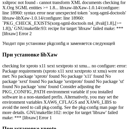
xsltproc not found - cannot transform XML documents checking for
X.Org SGML entities >= 1.8... libxaw-libXaw-1.0.14/configure:
line 18960: syntax error near unexpected token `xorg-sgml-doctools'
libxaw-libXaw-1.0.14/configure: line 18960:
`PKG_CHECK_EXISTS(xorg-sgml-doctools m4_ifval([1.8],[>=
1.8]),' GNUmakefile:93: recipe for target 'libxaw' failed make: ***
[libxaw] Error 2
Уходит при установке pkgconfig и заменяется следующей
При установке libXaw
checking for xproto x11 xext xextproto xt xmu... no configure: error:
Package requirements (xproto x11 xext xextproto xt xmu) were not
met: No package 'xproto' found No package 'x11' found No
package 'xext' found No package 'xextproto' found No package 'xt'
found No package 'xmu' found Consider adjusting the
PKG_CONFIG_PATH environment variable if you installed
software in a non-standard prefix. Alternatively, you may set the
environment variables XAW6_CFLAGS and XAW6_LIBS to
avoid the need to call pkg-config. See the pkg-config man page for
more details. GNUmakefile:102: recipe for target 'libxaw' failed
make: *** [libxaw] Error 1
При установке xproto