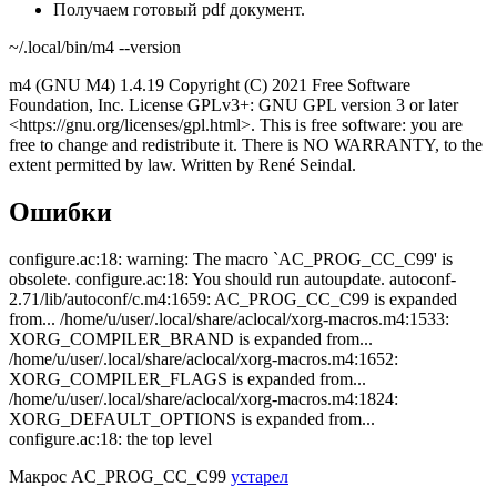
Получаем готовый pdf документ.
~/.local/bin/m4 --version
m4 (GNU M4) 1.4.19 Copyright (C) 2021 Free Software
Foundation, Inc. License GPLv3+: GNU GPL version 3 or later
<https://gnu.org/licenses/gpl.html>. This is free software: you are
free to change and redistribute it. There is NO WARRANTY, to the
extent permitted by law. Written by René Seindal.
Ошибки
configure.ac:18: warning: The macro `AC_PROG_CC_C99' is
obsolete. configure.ac:18: You should run autoupdate. autoconf-
2.71/lib/autoconf/c.m4:1659: AC_PROG_CC_C99 is expanded
from... /home/u/user/.local/share/aclocal/xorg-macros.m4:1533:
XORG_COMPILER_BRAND is expanded from...
/home/u/user/.local/share/aclocal/xorg-macros.m4:1652:
XORG_COMPILER_FLAGS is expanded from...
/home/u/user/.local/share/aclocal/xorg-macros.m4:1824:
XORG_DEFAULT_OPTIONS is expanded from...
configure.ac:18: the top level
Макрос AC_PROG_CC_C99
устарел