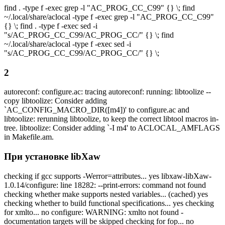
find . -type f -exec grep -l "AC_PROG_CC_C99" {} \; find
~/.local/share/aclocal -type f -exec grep -l "AC_PROG_CC_C99"
{} \; find . -type f -exec sed -i
"s/AC_PROG_CC_C99/AC_PROG_CC/" {} \; find
~/.local/share/aclocal -type f -exec sed -i
"s/AC_PROG_CC_C99/AC_PROG_CC/" {} \;
2
autoreconf: configure.ac: tracing autoreconf: running: libtoolize --
copy libtoolize: Consider adding
`AC_CONFIG_MACRO_DIR([m4])' to configure.ac and
libtoolize: rerunning libtoolize, to keep the correct libtool macros in-
tree. libtoolize: Consider adding `-I m4' to ACLOCAL_AMFLAGS
in Makefile.am.
При установке libXaw
checking if gcc supports -Werror=attributes... yes libxaw-libXaw-
1.0.14/configure: line 18282: --print-errors: command not found
checking whether make supports nested variables... (cached) yes
checking whether to build functional specifications... yes checking
for xmlto... no configure: WARNING: xmlto not found -
documentation targets will be skipped checking for fop... no