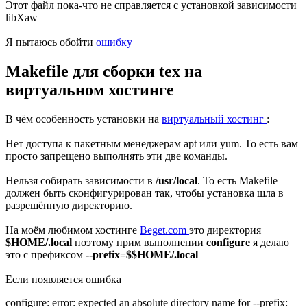
Этот файл пока-что не справляется с установкой зависимости
libXaw
Я пытаюсь обойти
ошибку
Makefile для сборки tex на
виртуальном хостинге
В чём особенность установки на
виртуальный хостинг
:
Нет доступа к пакетным менеджерам apt или yum. То есть вам
просто запрещено выполнять эти две команды.
Нельзя собирать зависимости в
/usr/local
. То есть Makefile
должен быть сконфигурирован так, чтобы установка шла в
разрешённую директорию.
На моём любимом хостинге
Beget.com
это директория
$HOME/.local
поэтому прим выполнении
configure
я делаю
это с префиксом
--prefix=$$HOME/.local
Если появляется ошибка
configure: error: expected an absolute directory name for --prefix: