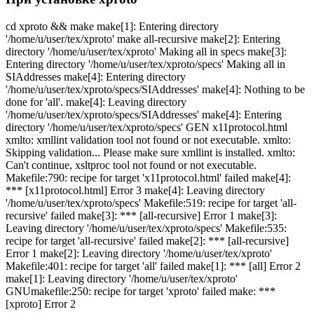
cd xproto && make make[1]: Entering directory
'/home/u/user/tex/xproto' make all-recursive make[2]: Entering
directory '/home/u/user/tex/xproto' Making all in specs make[3]:
Entering directory '/home/u/user/tex/xproto/specs' Making all in
SIAddresses make[4]: Entering directory
'/home/u/user/tex/xproto/specs/SIAddresses' make[4]: Nothing to be
done for 'all'. make[4]: Leaving directory
'/home/u/user/tex/xproto/specs/SIAddresses' make[4]: Entering
directory '/home/u/user/tex/xproto/specs' GEN x11protocol.html
xmlto: xmllint validation tool not found or not executable. xmlto:
Skipping validation... Please make sure xmllint is installed. xmlto:
Can't continue, xsltproc tool not found or not executable.
Makefile:790: recipe for target 'x11protocol.html' failed make[4]:
*** [x11protocol.html] Error 3 make[4]: Leaving directory
'/home/u/user/tex/xproto/specs' Makefile:519: recipe for target 'all-
recursive' failed make[3]: *** [all-recursive] Error 1 make[3]:
Leaving directory '/home/u/user/tex/xproto/specs' Makefile:535:
recipe for target 'all-recursive' failed make[2]: *** [all-recursive]
Error 1 make[2]: Leaving directory '/home/u/user/tex/xproto'
Makefile:401: recipe for target 'all' failed make[1]: *** [all] Error 2
make[1]: Leaving directory '/home/u/user/tex/xproto'
GNUmakefile:250: recipe for target 'xproto' failed make: ***
[xproto] Error 2