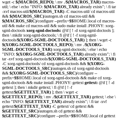
wget -c
$(MACROS_REPO)
;
\
mv ./
$(MACROS_TAR)
macros-
util;
\
else
\
echo "INFO:
$(MACROS_TAR)
already exists";
\
fi
tar
-xvf macros-util/
$(MACROS_TAR)
-C macros-util/
cd macros-util
&&
$(MACROS_SRC)
/autogen.sh
cd macros-util &&
$(MACROS_SRC)
/configure --prefix=
$$
HOME/.local
cd macros-
util && make
cd macros-util && sudo make install
.PHONY:
xorg-
sgml-doctools
xorg-sgml-doctools:
@
if [ ! -d xorg-sgml-doctools ];
then
\
mkdir xorg-sgml-doctools;
\
fi
@
if [ ! -f xorg-sgml-
doctools/
$(XORG-SGML-DOCTOOLS_TAR)
]; then
\
wget -c
$(XORG-SGML-DOCTOOLS_REPO)
;
\
mv ./
$(XORG-
SGML-DOCTOOLS_TAR)
xorg-sgml-doctools;
\
else
\
echo
"INFO:
$(XORG-SGML-DOCTOOLS_TAR)
already exists";
\
fi
tar -xvf xorg-sgml-doctools/
$(XORG-SGML-DOCTOOLS_TAR)
-C xorg-sgml-doctools/
cd xorg-sgml-doctools &&
$(XORG-
SGML-DOCTOOLS_SRC)
/autogen.sh
cd xorg-sgml-doctools
&&
$(XORG-SGML-DOCTOOLS_SRC)
/configure --
prefix=
$$
HOME/.local
cd xorg-sgml-doctools && make
cd xorg-
sgml-doctools && make install
.PHONY:
gettext
gettext:
@
if [ ! -d
gettext ]; then
\
mkdir gettext;
\
fi
@
if [ ! -f
gettext/
$(GETTEXT_TAR)
]; then
\
wget -c
$(GETTEXT_REPO)
;
\
mv ./
$(GETTEXT_TAR)
gettext;
\
else
\
echo "INFO:
$(GETTEXT_TAR)
already exists";
\
fi
tar -xvf
gettext/
$(GETTEXT_TAR)
-C gettext/
cd gettext &&
$(GETTEXT_SRC)
/autogen.sh
cd gettext &&
$(GETTEXT_SRC)
/configure --prefix=
$$
HOME/.local
cd gettext