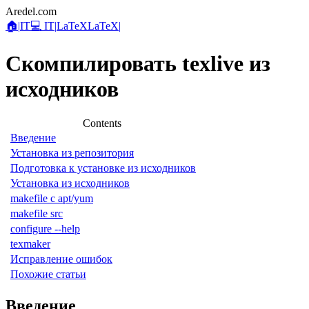
Aredel.com
🏠
|
IT
💻 IT
|
LaTeX
LaTeX
|
Скомпилировать texlive из
исходников
Contents
Введение
Установка из репозитория
Подготовка к установке из исходников
Установка из исходников
makefile с apt/yum
makefile src
configure --help
texmaker
Исправление ошибок
Похожие статьи
Введение