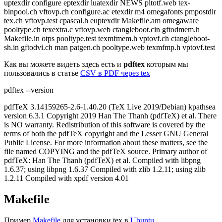
uptexdir configure eptexdir luatexdir NEWS pltotf.web tex-
binpool.ch vftovp.ch configure.ac etexdir m4 omegafonts pmpostdir
tex.ch vftovp.test cpascal.h euptexdir Makefile.am omegaware
pooltype.ch texextra.c vftovp.web ctangleboot.cin gftodmem.h
Makefile.in otps pooltype.test texmfmem.h vptovf.ch ctangleboot-
sh.in gftodvi.ch man patgen.ch pooltype.web texmfmp.h vptovf.test
Как вы можете видеть здесь есть и
pdftex
которым мы
пользовались в статье
CSV в PDF через tex
pdftex --version
pdfTeX 3.14159265-2.6-1.40.20 (TeX Live 2019/Debian) kpathsea
version 6.3.1 Copyright 2019 Han The Thanh (pdfTeX) et al. There
is NO warranty. Redistribution of this software is covered by the
terms of both the pdfTeX copyright and the Lesser GNU General
Public License. For more information about these matters, see the
file named COPYING and the pdfTeX source. Primary author of
pdfTeX: Han The Thanh (pdfTeX) et al. Compiled with libpng
1.6.37; using libpng 1.6.37 Compiled with zlib 1.2.11; using zlib
1.2.11 Compiled with xpdf version 4.01
Makefile
Пример
Makefile
для установки tex в
Ubuntu