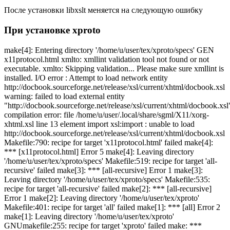
После установки libxslt меняется на следующую ошибку
При установке xproto
make[4]: Entering directory '/home/u/user/tex/xproto/specs' GEN
x11protocol.html xmlto: xmllint validation tool not found or not
executable. xmlto: Skipping validation... Please make sure xmllint is
installed. I/O error : Attempt to load network entity
http://docbook.sourceforge.net/release/xsl/current/xhtml/docbook.xsl
warning: failed to load external entity
"http://docbook.sourceforge.net/release/xsl/current/xhtml/docbook.xsl
compilation error: file /home/u/user/.local/share/sgml/X11/xorg-
xhtml.xsl line 13 element import xsl:import : unable to load
http://docbook.sourceforge.net/release/xsl/current/xhtml/docbook.xsl
Makefile:790: recipe for target 'x11protocol.html' failed make[4]:
*** [x11protocol.html] Error 5 make[4]: Leaving directory
'/home/u/user/tex/xproto/specs' Makefile:519: recipe for target 'all-
recursive' failed make[3]: *** [all-recursive] Error 1 make[3]:
Leaving directory '/home/u/user/tex/xproto/specs' Makefile:535:
recipe for target 'all-recursive' failed make[2]: *** [all-recursive]
Error 1 make[2]: Leaving directory '/home/u/user/tex/xproto'
Makefile:401: recipe for target 'all' failed make[1]: *** [all] Error 2
make[1]: Leaving directory '/home/u/user/tex/xproto'
GNUmakefile:255: recipe for target 'xproto' failed make: ***