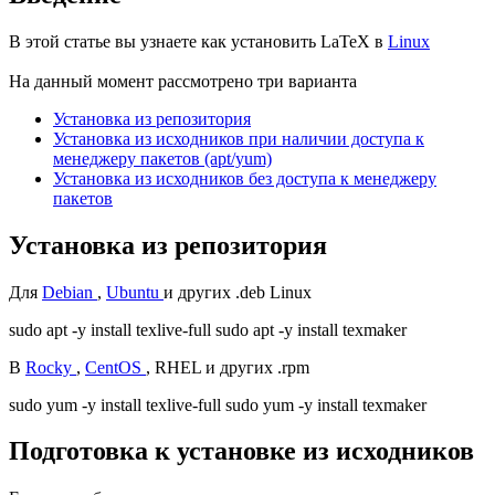
В этой статье вы узнаете как установить LaTeX в
Linux
На данный момент рассмотрено три варианта
Установка из репозитория
Установка из исходников при наличии доступа к
менеджеру пакетов (apt/yum)
Установка из исходников без доступа к менеджеру
пакетов
Установка из репозитория
Для
Debian
,
Ubuntu
и других .deb Linux
sudo apt -y install texlive-full sudo apt -y install texmaker
В
Rocky
,
CentOS
, RHEL и других .rpm
sudo yum -y install texlive-full sudo yum -y install texmaker
Подготовка к установке из исходников