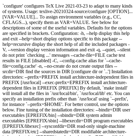
`configure' configures TeX Live 2021-03-23 to adapt to many kinds of systems. Usage: texlive-20210324-source/configure [OPTION]... [VAR=VALUE]... To assign environment variables (e.g., CC, CFLAGS...), specify them as VAR=VALUE. See below for descriptions of some of the useful variables. Defaults for the options are specified in brackets. Configuration: -h, --help display this help and exit --help=short display options specific to this package --help=recursive display the short help of all the included packages -V, --version display version information and exit -q, --quiet, --silent do not print `checking ...' messages --cache-file=FILE cache test results in FILE [disabled] -C, --config-cache alias for `--cache-file=config.cache' -n, --no-create do not create output files --srcdir=DIR find the sources in DIR [configure dir or `..'] Installation directories: --prefix=PREFIX install architecture-independent files in PREFIX [/usr/local] --exec-prefix=EPREFIX install architecture-dependent files in EPREFIX [PREFIX] By default, `make install' will install all the files in `/usr/local/bin', `/usr/local/lib' etc. You can specify an installation prefix other than `/usr/local' using `--prefix', for instance `--prefix=$HOME'. For better control, use the options below. Fine tuning of the installation directories: --bindir=DIR user executables [EPREFIX/bin] --sbindir=DIR system admin executables [EPREFIX/sbin] --libexecdir=DIR program executables [EPREFIX/libexec] --sysconfdir=DIR read-only single-machine data [PREFIX/etc] --sharedstatedir=DIR modifiable architecture-independent data [PREFIX/com] --localstatedir=DIR modifiable single-machine data [PREFIX/var] --libdir=DIR object code libraries [EPREFIX/lib] --includedir=DIR C header files [PREFIX/include] --oldincludedir=DIR C header files for non-gcc [/usr/include] --datarootdir=DIR read-only arch.-independent data root [PREFIX/share] --datadir=DIR read-only architecture-independent data [DATAROOTDIR] --infodir=DIR info documentation [DATAROOTDIR/info] --localedir=DIR locale-dependent data [DATAROOTDIR/locale] --mandir=DIR man documentation [DATAROOTDIR/man] --docdir=DIR documentation root [DATAROOTDIR/doc/tex-live] --htmldir=DIR html documentation [DOCDIR] --dvidir=DIR dvi documentation [DOCDIR] --pdfdir=DIR pdf documentation [DOCDIR] --psdir=DIR ps documentation [DOCDIR] Program names: --program-prefix=PREFIX prepend PREFIX to installed program names --program-suffix=SUFFIX append SUFFIX to installed program names --program-transform-name=PROGRAM run sed PROGRAM on installed program names X features: --x-includes=DIR X include files are in DIR --x-libraries=DIR X library files are in DIR System types: --build=BUILD configure for building on BUILD [guessed] --host=HOST cross-compile to build programs to run on HOST [BUILD] Optional Features: --disable-option-checking ignore unrecognized --enable/--with options --disable-FEATURE do not include FEATURE (same as --enable-FEATURE=no) --enable-FEATURE[=ARG] include FEATURE [ARG=yes] --disable-missing terminate if a requested program or feature must be disabled, e.g., due to missing libraries --disable-all-pkgs do not build packages unless explicitly enabled --disable-native-texlive-build do not build for the TeX Live binary distribution --enable-multiplatform put executables into bin/PLATFORM and libraries into lib/PLATFORM --enable-cxx-runtime-hack link C++ runtime statically --enable-libtool-hack ignore libtool dependency_libs --disable-autosp do not build the autosp package --disable-axodraw2 do not build the axodraw2 package --disable-devnag do not build the devnag package --disable-lacheck do not build the lacheck package --disable-m-tx do not build the m-tx package --disable-pmx do not build the pmx package --disable-ps2eps do not build the ps2eps package --disable-t1utils do not build the t1utils package --disable-texdoctk do not build the texdoctk package --disable-tpic2pdftex do not build the tpic2pdftex package --disable-vlna do not build the vlna package --enable-xindy build the xindy package --enable-xindy-rules build and install make-rules package --enable-xindy-docs build and install documentation --disable-xml2pmx do not build the xml2pmx package --disable-xpdfopen do not build the xpdfopen package --disable-web2c do not build the web2c (TeX & Co.) package --enable-auto-core cause TeX&MF to dump core, given a certain filename --disable-dump-share make fmt/base files architecture-dependent --disable-ipc disable TeX's --ipc option, i.e., pipe to a program --disable-tex do not compile and install TeX --enable-tex-synctex build TeX with SyncTeX support --enable-etex compile and install e-TeX --disable-etex-synctex build e-TeX without SyncTeX support --disable-ptex do not compile and install pTeX --disable-ptex-synctex build pTeX without SyncTeX support --disable-eptex do not compile and install e-pTeX --disable-eptex-synctex build e-pTeX without SyncTeX support --disable-uptex do not compile and install upTeX --disable-uptex-synctex build upTeX without SyncTeX support --disable-euptex do not compile and install e-upTeX --disable-euptex-synctex build e-upTeX without SyncTeX support --disable-aleph do not compile and install Aleph --disable-pdftex do not compile and install pdfTeX --disable-pdftex-synctex build pdfTeX without SyncTeX support --disable-luatex do not compile and install LuaTeX --disable-luajittex do not compile and install LuaJITTeX --disable-luahbtex do not compile and install LuaHBTeX --disable-luajithbtex do not compile and install LuaHBJITTeX --disable-mp do not compile and install MetaPost --disable-pmp do not compile and install pMetaPost --disable-upmp do not compile and install upMetaPost --disable-xetex do not compile and install XeTeX --disable-xetex-synctex build XeTeX without SyncTeX support --disable-mf do not compile and install METAFONT --disable-mf-nowin do not build a separate non-window-capable METAFONT --disable-mflua do not compile and install MFLua --enable-mflua-nowin build a separate non-window-capable MFLua --disable-mfluajit do not compile and install MFLuaJIT --enable-mfluajit-nowin build a separate non-window-capable MFLuaJIT --enable-epsfwin include EPSF pseudo window support --enable-hp2627win include HP 2627 window support --enable-mftalkwin include mftalk (generic server) window support --enable-nextwin include NeXT window support --enable-regiswin include Regis window support --enable-suntoolswin include old Suntools (not X) window support --enable-tektronixwin include Tektronix window support --enable-unitermwin include Uniterm window support --disable-web-progs do not build WEB programs bibtex ... weave --disable-synctex do not build the SyncTeX library and tool --disable-afm2pl do not build the afm2pl package --disable-bibtex-x do not build the bibtex-x package --disable-bibtex8 do not build the bibtex8 program --disable-bibtexu do not build the bibtexu program --disable-chktex do not build the chktex package --disable-cjkutils do not build the cjkutils package --disable-detex do not build the detex package --disable-dtl do not build the dtl package --disable-dvi2tty do not build the dvi2tty package --disable-dvidvi do not build the dvidvi package --disable-dviljk do not build the dviljk package --disable-dviout-util do not build the dviout-util package --disable-dvipdfm-x do not build the dvipdfm-x package --disable-dvipng do not build the dvipng package --disable-debug Compile without debug (-d) option --enable-timing Output execution time of dvipng --disable-dvipos do not build the dvipos package --disable-dvipsk do not build the dvipsk package --disable-dvisvgm do not build the dvisvgm package --disable-gregorio do not build the gregorio package --disable-gsftopk do not build the gsftopk package --disable-lcdf-typetools do not build the lcdf-typetools package --disable-cfftot1 do not build the cfftot1 program --disable-mmafm do not build the mmafm program --disable-mmpfb do not build the mmpfb program --disable-otfinfo do not build the otfinfo program --disable-otftotfm do not build the otftotfm program --disable-t1dotlessj do not build the t1dotlessj program --disable-t1lint do not build the t1lint program --disable-t1rawafm do not build the t1rawafm program --disable-t1reencode do not build the t1reencode program --disable-t1testpage do not build the t1testpage program --disable-ttftotype42 do not build the ttftotype42 program --disable-auto-cfftot1 disable run