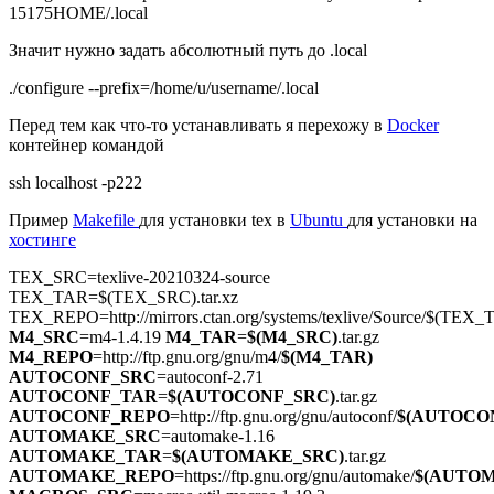
15175HOME/.local
Значит нужно задать абсолютный путь до .local
./configure --prefix=/home/u/username/.local
Перед тем как что-то устанавливать я перехожу в
Docker
контейнер командой
ssh localhost -p222
Пример
Makefile
для установки tex в
Ubuntu
для установки на
хостинге
TEX_SRC
=texlive-20210324-source
TEX_TAR
=
$(TEX_SRC)
.tar.xz
TEX_REPO
=http://mirrors.ctan.org/systems/texlive/Source/
$(TEX_
M4_SRC
=m4-1.4.19
M4_TAR
=
$(M4_SRC)
.tar.gz
M4_REPO
=http://ftp.gnu.org/gnu/m4/
$(M4_TAR)
AUTOCONF_SRC
=autoconf-2.71
AUTOCONF_TAR
=
$(AUTOCONF_SRC)
.tar.gz
AUTOCONF_REPO
=http://ftp.gnu.org/gnu/autoconf/
$(AUTOCO
AUTOMAKE_SRC
=automake-1.16
AUTOMAKE_TAR
=
$(AUTOMAKE_SRC)
.tar.gz
AUTOMAKE_REPO
=https://ftp.gnu.org/gnu/automake/
$(AUTO