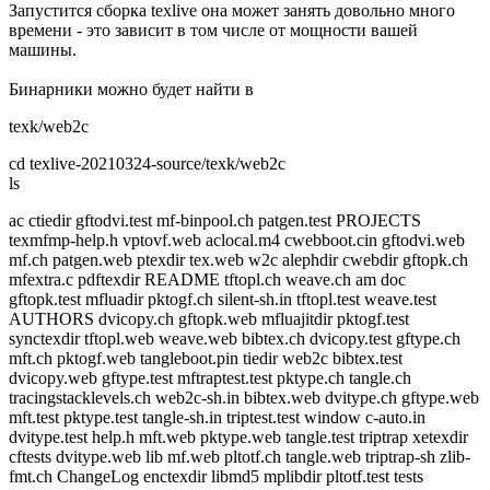
Запустится сборка texlive она может занять довольно много
времени - это зависит в том числе от мощности вашей
машины.
Бинарники можно будет найти в
texk/web2c
cd texlive-20210324-source/texk/web2c
ls
ac ctiedir gftodvi.test mf-binpool.ch patgen.test PROJECTS
texmfmp-help.h vptovf.web aclocal.m4 cwebboot.cin gftodvi.web
mf.ch patgen.web ptexdir tex.web w2c alephdir cwebdir gftopk.ch
mfextra.c pdftexdir README tftopl.ch weave.ch am doc
gftopk.test mfluadir pktogf.ch silent-sh.in tftopl.test weave.test
AUTHORS dvicopy.ch gftopk.web mfluajitdir pktogf.test
synctexdir tftopl.web weave.web bibtex.ch dvicopy.test gftype.ch
mft.ch pktogf.web tangleboot.pin tiedir web2c bibtex.test
dvicopy.web gftype.test mftraptest.test pktype.ch tangle.ch
tracingstacklevels.ch web2c-sh.in bibtex.web dvitype.ch gftype.web
mft.test pktype.test tangle-sh.in triptest.test window c-auto.in
dvitype.test help.h mft.web pktype.web tangle.test triptrap xetexdir
cftests dvitype.web lib mf.web pltotf.ch tangle.web triptrap-sh zlib-
fmt.ch ChangeLog enctexdir libmd5 mplibdir pltotf.test tests