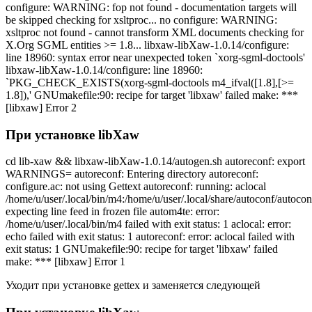
configure: WARNING: fop not found - documentation targets will
be skipped checking for xsltproc... no configure: WARNING:
xsltproc not found - cannot transform XML documents checking for
X.Org SGML entities >= 1.8... libxaw-libXaw-1.0.14/configure:
line 18960: syntax error near unexpected token `xorg-sgml-doctools'
libxaw-libXaw-1.0.14/configure: line 18960:
`PKG_CHECK_EXISTS(xorg-sgml-doctools m4_ifval([1.8],[>=
1.8]),' GNUmakefile:90: recipe for target 'libxaw' failed make: ***
[libxaw] Error 2
При установке libXaw
cd lib-xaw && libxaw-libXaw-1.0.14/autogen.sh autoreconf: export
WARNINGS= autoreconf: Entering directory autoreconf:
configure.ac: not using Gettext autoreconf: running: aclocal
/home/u/user/.local/bin/m4:/home/u/user/.local/share/autoconf/autoco
expecting line feed in frozen file autom4te: error:
/home/u/user/.local/bin/m4 failed with exit status: 1 aclocal: error:
echo failed with exit status: 1 autoreconf: error: aclocal failed with
exit status: 1 GNUmakefile:90: recipe for target 'libxaw' failed
make: *** [libxaw] Error 1
Уходит при установке gettex и заменяется следующей