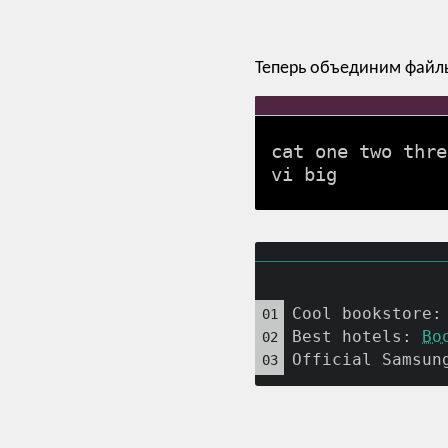
Теперь объединим файл
cat one two thre
vi big
Cool bookstore:
Best hotels: 
Bo
Official Samsun