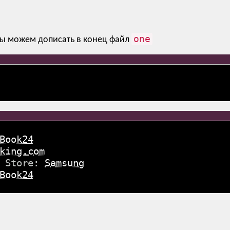
one
ы можем дописать в конец файл
Book24
king.com
g Store:
Samsung
Book24