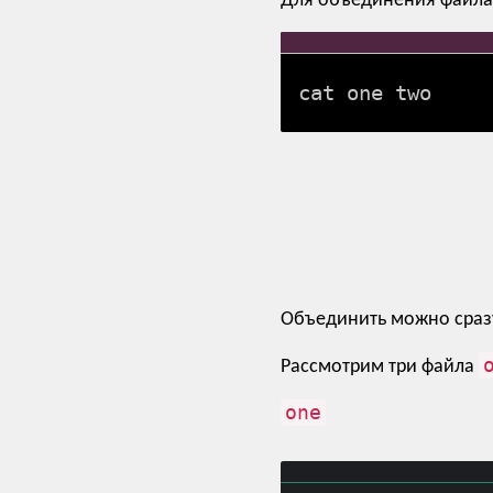
Для объединения файл
cat one two
Объединить можно сразу
Рассмотрим три файла
one