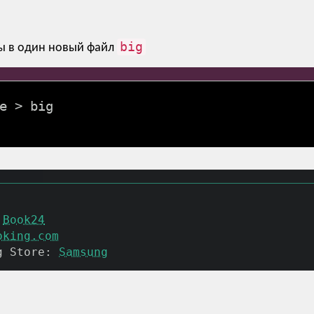
big
ы в один новый файл
e > big
 
Book24
oking.com
g Store: 
Samsung