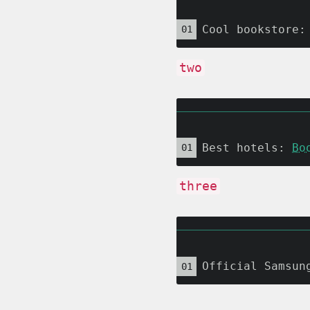
Cool bookstore:
two
Best hotels: 
Bo
three
Official Samsun