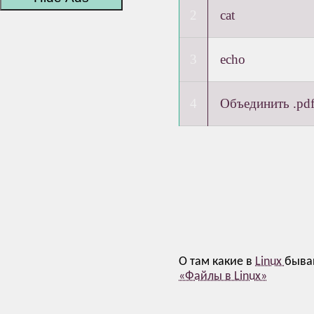
cat
echo
Объединить .pd
О там какие в
Linux
быва
«Файлы в Linux»