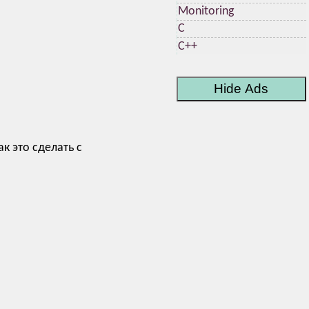
Monitoring
C
C++
Hide Ads
к это сделать с