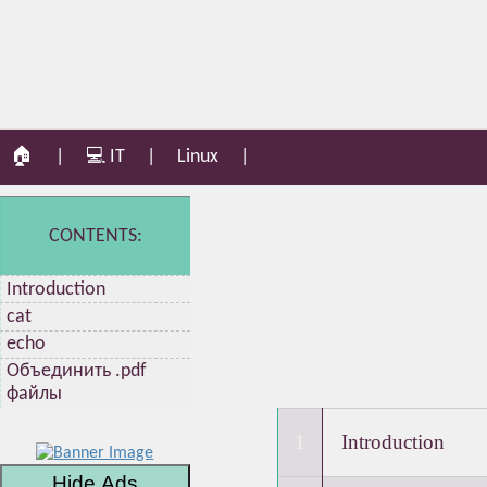
🏠
|
💻 IT
|
Linux
|
CONTENTS:
Introduction
cat
echo
Объединить .pdf
файлы
Introduction
Hide Ads