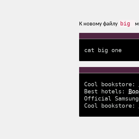
big
К новому файлу
м
cat big one
Cool bookstore:
Best hotels:
Boo
Official Samsun
Cool bookstore: