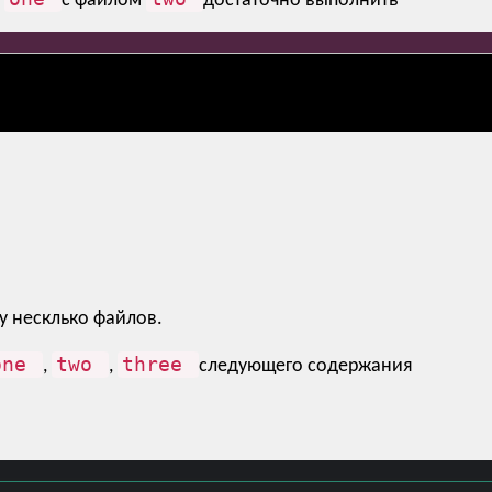
а
с файлом
достаточно выполнить
 несклько файлов.
one
two
three
,
,
следующего содержания