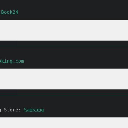
 
Book24
oking.com
g Store: 
Samsung